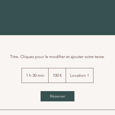
Titre. Cliquez pour le modifier et ajouter votre texte.
100
euros
1 h 30 min
1
100 €
Location 1
3
0
m
Réserver
i
n