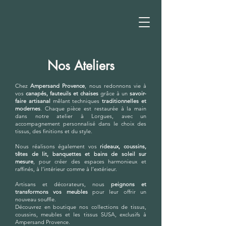
Provence
Nos Ateliers
Chez
Ampersand Provence
, nous redonnons vie à
vos
canapés, fauteuils et chaises
grâce à un
savoir-
faire artisanal
mêlant techniques
traditionnelles et
modernes
. Chaque pièce est restaurée à la main
dans notre atelier à Lorgues, avec un
accompagnement personnalisé dans le choix des
tissus, des finitions et du style.
Nous réalisons également vos
rideaux, coussins,
têtes de lit, banquettes et bains de soleil sur
mesure
, pour créer des espaces harmonieux et
raffinés, à l’intérieur comme à l’extérieur.
Artisans et décorateurs, nous
peignons et
transformons vos meubles
pour leur offrir un
nouveau souffle.
Découvrez en boutique nos collections de tissus,
coussins, meubles et les tissus SUSA, exclusifs à
Ampersand Provence.