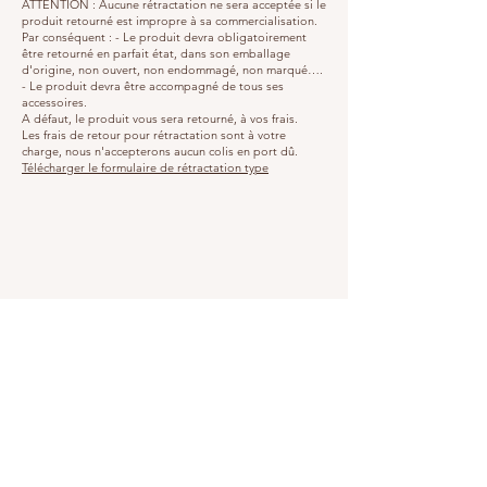
ATTENTION : Aucune rétractation ne sera acceptée si le
produit retourné est impropre à sa commercialisation.
Par conséquent : - Le produit devra obligatoirement
être retourné en parfait état, dans son emballage
d'origine, non ouvert, non endommagé, non marqué….
- Le produit devra être accompagné de tous ses
accessoires.
A défaut, le produit vous sera retourné, à vos frais.
Les frais de retour pour rétractation sont à votre
charge, nous n'accepterons aucun colis en port dû.
Télécharger le formulaire de rétractation type
Adresse
22 rue du docteur Courdouan
83510 Lorgues, France
Horaires d'ouverture