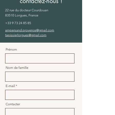
contactez-nous !
22 rue du docteur Courdouan
83510 Lorgues, France
+33 9 73 24 85 85
ampersand.provence@gmail.com
tapissierlorgues@gmail.com
Prénom
Nom de famille
E-mail
Contacter